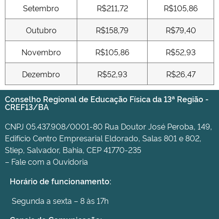
Setembro
R$211,72
R$105,86
Outubro
R$158,79
R$79,40
Novembro
R$105,86
R$52,93
Dezembro
R$52,93
R$26,47
Conselho Regional de Educação Física da 13ª Região -
CREF13/BA
CNPJ 05.437.908/0001-80 Rua Doutor José Peroba, 149,
Edifício Centro Empresarial Eldorado, Salas 801 e 802,
Stiep, Salvador, Bahia, CEP 41770-235
– Fale com a Ouvidoria
Horário de funcionamento:
Segunda a sexta – 8 às 17h