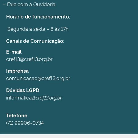
– Fale com a Ouvidoria
Horário de funcionamento:
Segunda a sexta – 8 às 17h
Canais de Comunicação:
E-mail
cref13@cref13.org.br
Imprensa
comunicacao@cref13.org.br
Dúvidas LGPD
informatica
@cref13.org.br
Telefone
(71) 99906-0734