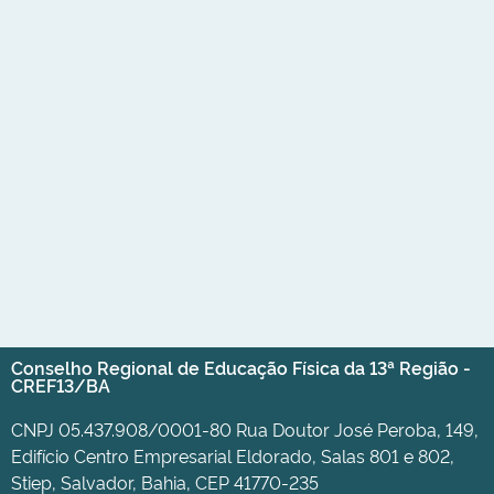
Conselho Regional de Educação Física da 13ª Região -
CREF13/BA
CNPJ 05.437.908/0001-80 Rua Doutor José Peroba, 149,
Edifício Centro Empresarial Eldorado, Salas 801 e 802,
Stiep, Salvador, Bahia, CEP 41770-235