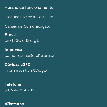
Horário de funcionamento:
Segunda a sexta – 8 às 17h
Canais de Comunicação:
E-mail
cref13@cref13.org.br
Imprensa
comunicacao@cref13.org.br
Dúvidas LGPD
informatica
@cref13.org.br
Telefone
(71) 99906-0734
WhatsApp