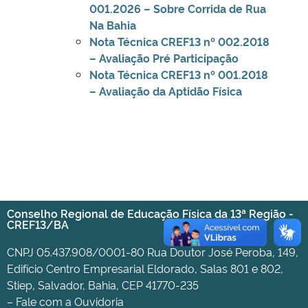
001.2026 – Sobre Corrida de Rua
Na Bahia
Nota Técnica CREF13 nº 002.2018
– Avaliação Pré Participação
Nota Técnica CREF13 nº 001.2018
– Avaliação da Aptidão Física
Conselho Regional de Educação Física da 13ª Região -
CREF13/BA
CNPJ 05.437.908/0001-80 Rua Doutor José Peroba, 149,
Edifício Centro Empresarial Eldorado, Salas 801 e 802,
Stiep, Salvador, Bahia, CEP 41770-235
– Fale com a Ouvidoria