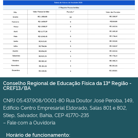
Conselho Regional de Educação Física da 13ª Região -
CREF13/BA
CNPJ 05.437.908/0001-80 Rua Doutor José Peroba, 149,
Edifício Centro Empresarial Eldorado, Salas 801 e 802,
Stiep, Salvador, Bahia, CEP 41770-235
– Fale com a Ouvidoria
Horário de funcionamento: