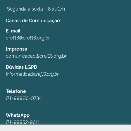
Segunda a sexta – 8 às 17h
Canais de Comunicação:
E-mail
cref13@cref13.org.br
Imprensa
comunicacao@cref13.org.br
Dúvidas LGPD
informatica
@cref13.org.br
Telefone
(71) 99906-0734
WhatsApp
(71) 99952-9611