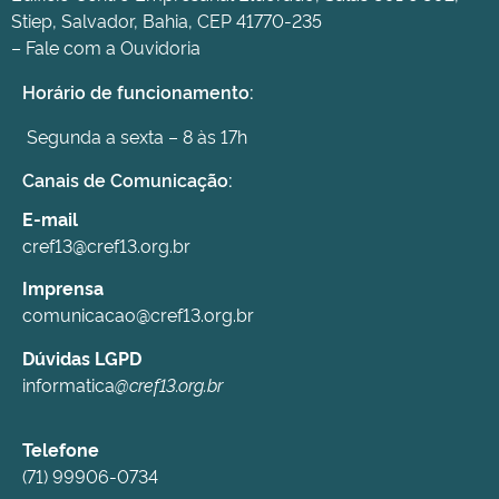
Stiep, Salvador, Bahia, CEP 41770-235
– Fale com a Ouvidoria
Horário de funcionamento:
Segunda a sexta – 8 às 17h
Canais de Comunicação:
E-mail
cref13@cref13.org.br
Imprensa
comunicacao@cref13.org.br
Dúvidas LGPD
informatica
@cref13.org.br
Telefone
(71) 99906-0734