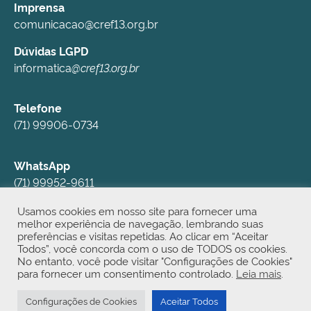
Imprensa
comunicacao@cref13.org.br
Dúvidas LGPD
informatica
@cref13.org.br
Telefone
(71) 99906-0734
WhatsApp
(71) 99952-9611
Usamos cookies em nosso site para fornecer uma
Redes Sociais
melhor experiência de navegação, lembrando suas
preferências e visitas repetidas. Ao clicar em “Aceitar
Instagram
Todos”, você concorda com o uso de TODOS os cookies.
YouTube
No entanto, você pode visitar "Configurações de Cookies"
para fornecer um consentimento controlado.
Leia mais
.
TikTok
Configurações de Cookies
Aceitar Todos
© Copyright 2021
CREF13
– Todos os direitos reservados.