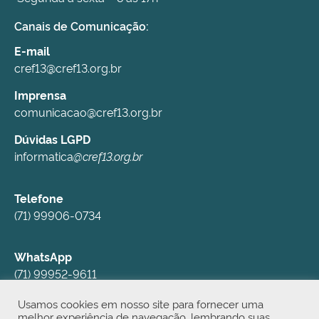
Canais de Comunicação:
E-mail
cref13@cref13.org.br
Imprensa
comunicacao@cref13.org.br
Dúvidas LGPD
informatica
@cref13.org.br
Telefone
(71) 99906-0734
WhatsApp
(71) 99952-9611
Usamos cookies em nosso site para fornecer uma
Redes Sociais
melhor experiência de navegação, lembrando suas