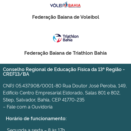
Federação Baiana de Voleibol
Federação Baiana de Triathlon Bahia
Conselho Regional de Educação Física da 13ª Região -
CREF13/BA
CNPJ 05.437.908/0001-80 Rua Doutor José Peroba, 149,
Edifício Centro Empresarial Eldorado, Salas 801 e 802,
Stiep, Salvador, Bahia, CEP 41770-235
– Fale com a Ouvidoria
Horário de funcionamento:
Segunda a sexta – 8 às 17h