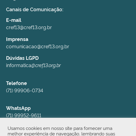
Canais de Comunicação:
E-mail
cref13@cref13.org.br
Imprensa
comunicacao@cref13.org.br
Dúvidas LGPD
informatica
@cref13.org.br
Telefone
(71) 99906-0734
WhatsApp
(71) 99952-9611
Usamos cookies em nosso site para fornecer uma
Redes Sociais
melhor experiência de navegação, lembrando suas