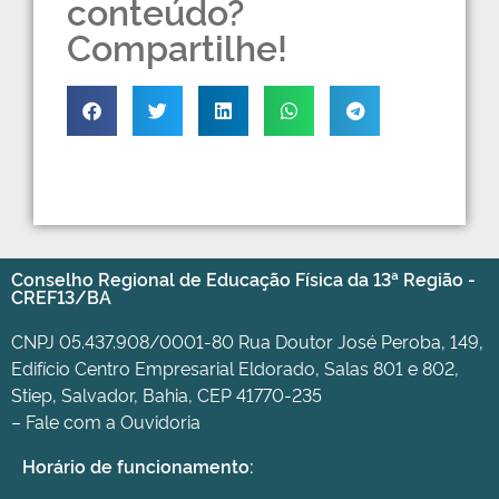
conteúdo?
Compartilhe!
Conselho Regional de Educação Física da 13ª Região -
CREF13/BA
CNPJ 05.437.908/0001-80 Rua Doutor José Peroba, 149,
Edifício Centro Empresarial Eldorado, Salas 801 e 802,
Stiep, Salvador, Bahia, CEP 41770-235
– Fale com a Ouvidoria
Horário de funcionamento: