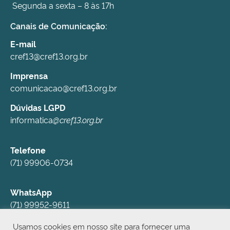
Segunda a sexta – 8 às 17h
Canais de Comunicação:
E-mail
cref13@cref13.org.br
Imprensa
comunicacao@cref13.org.br
Dúvidas LGPD
informatica
@cref13.org.br
Telefone
(71) 99906-0734
WhatsApp
(71) 99952-9611
Usamos cookies em nosso site para fornecer uma
Redes Sociais