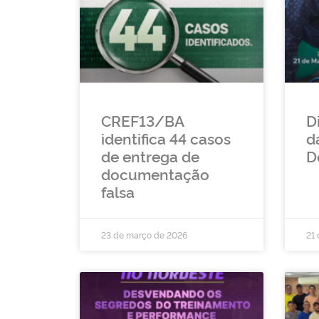
CREF13/BA
D
identifica 44 casos
d
de entrega de
D
documentação
falsa
23 de março de 2026
21