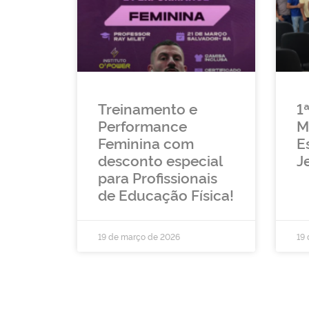
Treinamento e
1
Performance
M
Feminina com
E
desconto especial
J
para Profissionais
de Educação Física!
19 de março de 2026
19