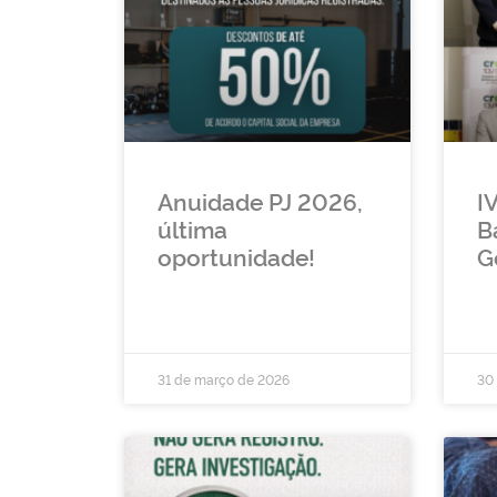
Anuidade PJ 2026,
I
última
B
oportunidade!
G
31 de março de 2026
30