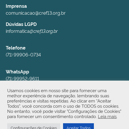
Imprensa
comunicacao@cref13.org.br
Dúvidas LGPD
informatica
@cref13.org.br
Telefone
(71) 99906-0734
WhatsApp
(71) 99952-9611
Usamos cookies em nosso site para fornecer uma
Redes Sociais
melhor experiência de navegação, lembrando suas
preferências e visitas repetidas. Ao clicar em “Aceitar
Instagram
Todos”, você concorda com o uso de TODOS os cookies.
YouTube
No entanto, você pode visitar "Configurações de Cookies"
para fornecer um consentimento controlado.
Leia mais
.
TikTok
Configurações de Cookies
Aceitar Todos