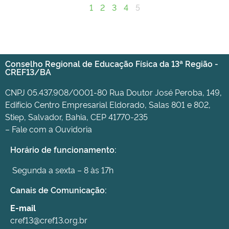
1
2
3
4
5
Conselho Regional de Educação Física da 13ª Região -
CREF13/BA
CNPJ 05.437.908/0001-80 Rua Doutor José Peroba, 149,
Edifício Centro Empresarial Eldorado, Salas 801 e 802,
Stiep, Salvador, Bahia, CEP 41770-235
– Fale com a Ouvidoria
Horário de funcionamento:
Segunda a sexta – 8 às 17h
Canais de Comunicação:
E-mail
cref13@cref13.org.br